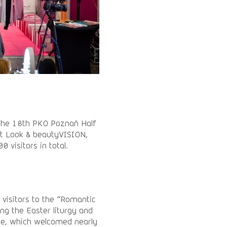
 the 18th PKO Poznań Half
at Look & beautyVISION,
 visitors in total.
visitors to the “Romantic
ing the Easter liturgy and
pace, which welcomed nearly