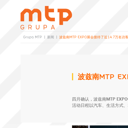
活动组织
营业时间外
Grupa MTP
新闻
波兹南MTP EXPO展会接待了近14.7万名访
租赁会场和会议室
订购员工
展位搭建及空间布置
活动组织
营业时间外
技术服务
波兹南MTP E
租赁会场和会议室
订购员工
美食法
MTP电视
展位搭建及空间布置
订购餐饮
联络中心
四月确认，波兹南MTP EX
技术服务
预订酒店
活动日程以汽车、生活方式、
在贸易展览
美食法
组织国外促销活动
MTP电视
都市户外
订购餐饮