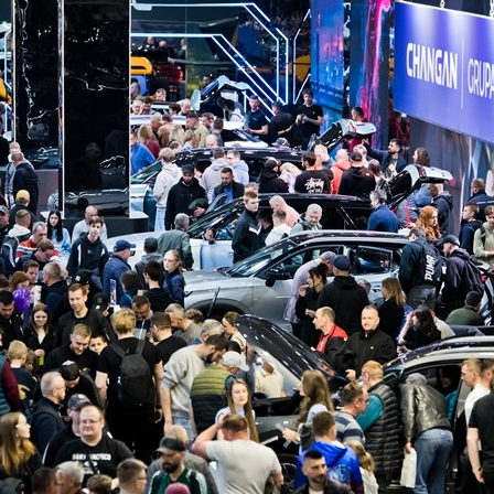
Res
Acanthus Aureus
MT
会上做广告
Top设计大奖
MT
大奖赛