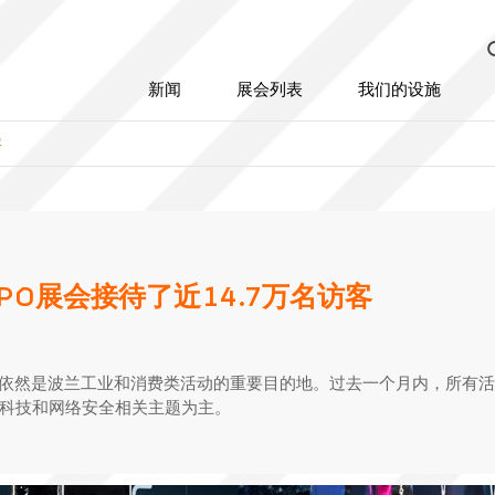
新闻
展会列表
我们的设施
公平
互联网上的广告
停
客
发货中心
酒
出
公平
互联网上的广告
停
Go
XPO展会接待了近14.7万名访客
发货中心
酒
餐
金牌
出
Por
Acanthus Aureus
PO依然是波兰工业和消费类活动的重要目的地。过去一个月内，所有活动
Go
MT
科技和网络安全相关主题为主。
会上做广告
Top设计大奖
PA
MT
金牌
大奖赛
Por