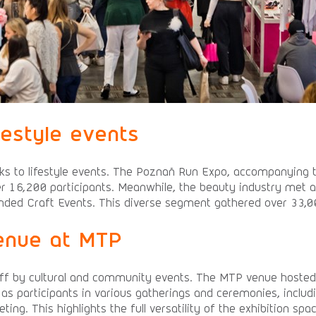
festyle events
anks to lifestyle events. The Poznań Run Expo, accompanying
r 16,200 participants. Meanwhile, the beauty industry met 
nded Craft Events. This diverse segment gathered over 33,000
venue at MTP
f by cultural and community events. The MTP venue hosted 
 as participants in various gatherings and ceremonies, includ
ing. This highlights the full versatility of the exhibition s