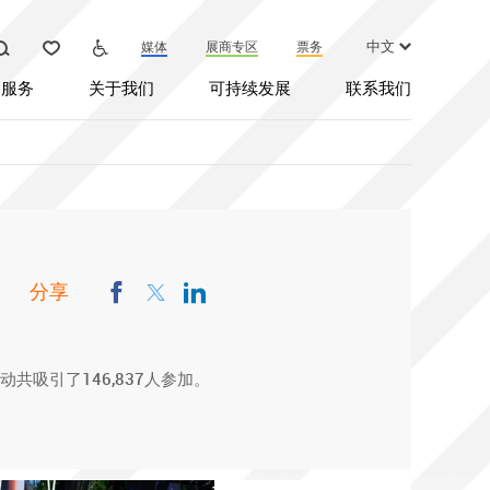
中文
媒体
展商专区
票务
加入我们
服务
关于我们
可持续发展
联系我们
车场
下班后公平
店
免费公共交通
期车现在免登
安全标准
车场
下班后公平
rden City餐厅
分享
店
免费公共交通
厅和小吃吧
期车现在免登
安全标准
t Sołacz Restaurant
共吸引了146,837人参加。
rden City餐厅
P 咖啡
SODOBRE餐厅和小吃吧
P 小酒馆
t Solocz Hotel and