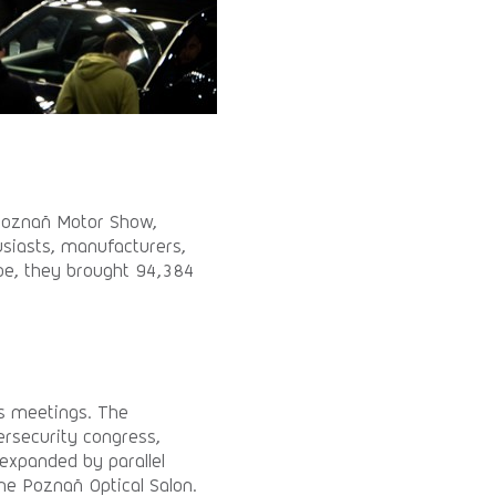
 Poznań Motor Show,
siasts, manufacturers,
ope, they brought 94,384
ss meetings. The
rsecurity congress,
expanded by parallel
the Poznań Optical Salon.