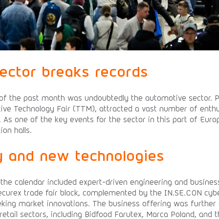
ector breaks records
 of the past month was undoubtedly the automotive sector.
ive Technology Fair (TTM), attracted a vast number of enthu
. As one of the key events for the sector in this part of Eur
ion halls.
y and new technologies
 the calendar included expert-driven engineering and busine
urex trade fair block, complemented by the IN.SE.CON cybe
eking market innovations. The business offering was further 
etail sectors, including Bidfood Farutex, Marca Poland, and 