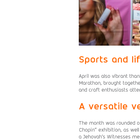
Sports and li
April was also vibrant th
Marathon, brought togethe
and craft enthusiasts atte
A versatile 
The month was rounded of
Chopin” exhibition, as well
a Jehovah’s Witnesses meet