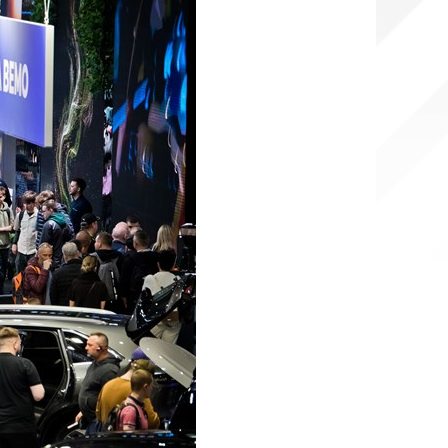
touront
P 咖啡
P 小酒馆